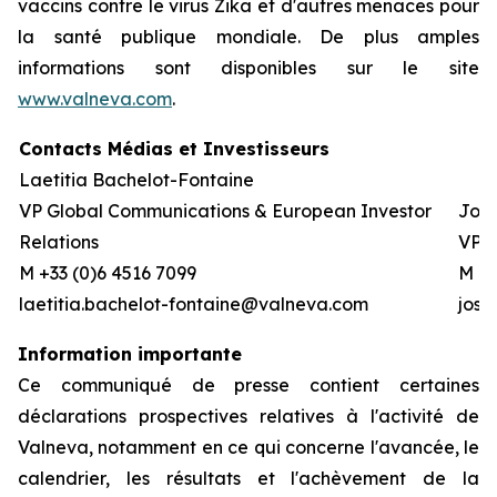
vaccins contre le virus Zika et d'autres menaces pour
la santé publique mondiale. De plus amples
informations sont disponibles sur le site
www.valneva.com
.
Contacts Médias et Investisseurs
Laetitia Bachelot-Fontaine
VP Global Communications & European Investor
Josh
Relations
VP G
M +33 (0)6 4516 7099
M +1
laetitia.bachelot-fontaine@valneva.com
jos
Information importante
Ce communiqué de presse contient certaines
déclarations prospectives relatives à l'activité de
Valneva, notamment en ce qui concerne l'avancée, le
calendrier, les résultats et l'achèvement de la