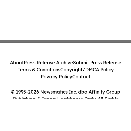
About
Press Release Archive
Submit Press Release
Terms & Conditions
Copyright/DMCA Policy
Privacy Policy
Contact
© 1995-2026 Newsmatics Inc. dba Affinity Group
Publishing & Tonga Healthcare Daily. All Rights
Reserved.
Cookie Settings / Your Privacy Choices