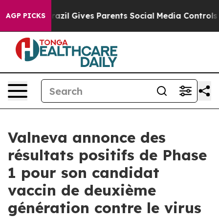
uth
Brazil Gives Parents Social Media Controls for Thei
AGP PICKS
Valneva annonce des
résultats positifs de Phase
1 pour son candidat
vaccin de deuxième
génération contre le virus