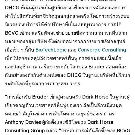
DHCG ที่เน้นผู้ป่วยเป็นศูนย์กลาง เพื่อเร่งการพัฒนาและการ
ทำให้ผลิตภัณฑ์ยาชีววัตถุออกสู่ตลาดจริง โดยการสร้างระบบ
นิเวศของบริการให้คำปรึกษาที่เป็นแบบบูรณาการ การได้
BCVG เข้ามาเสริมทัพจะช่วยขยายขีดความสามารถที่หลาก
หลายของกลุ่มบริษัท ซึ่งต่อยอดมาจากการขยายเชิงกลยุทธ์
เมื่อเร็ว ๆ นี้กับ
BioTechLogic
และ
Converge Consulting
เพื่อให้ครอบคลุมถึงเวชศาสตร์ฟื้นฟู การซ่อมแซมเนื้อเยื่อ
และวัสดุชีวภาพ เครือข่ายระดับโลกของ Bruder สอดคล้อง
กันอย่างลงตัวกับตำแหน่งของ DHCG ในฐานะบริษัทที่ปรึกษา
ระดับโลกที่บูรณาการอย่างครบวงจร
“การต้อนรับ Bruder เข้าสู่ครอบครัว Dark Horse ในฐานะผู้
เชี่ยวชาญด้านเวชศาสตร์ฟื้นฟูของเรา ถือเป็นอีกหนึ่งหมุด
หมายสำคัญในช่วงการเติบโตทางกลยุทธ์ของเรา” ดร.
Anthony Davies ผู้ก่อตั้งและซีอีโอของ Dark Horse
Consulting Group กล่าว “ประสบการณ์อันลึกซึ้งของ BCVG